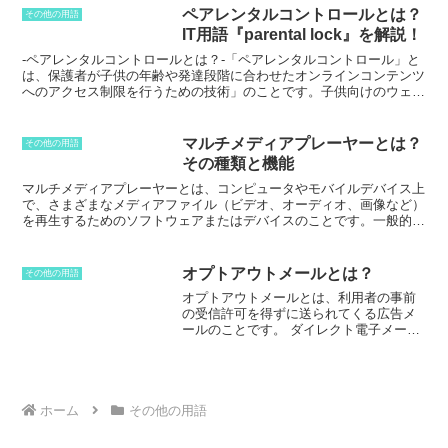
ップが最新の状態に保たれます。差分バックアップのデメリットは次
連携して管理・運用するシステムのこと
ペアレンタルコントロールとは？
その他の用語
のとおりです。* フルバックアップがない場合、データが復元できま
です。
このシステムは、1998年に地方自
IT用語『parental lock』を解説！
せん。* 差分バックアップが破損している場合、データが復元できま
治体情報システム機構（J-LIS）によって
せん。差分バックアップは、定期的に実行してデータの保護を確保す
開発され、2003年に運用が開始されまし
-ペアレンタルコントロールとは？-
「ペアレンタルコントロール」と
ることが重要です。
た。住基ネットの目的は、住民基本台帳
は、保護者が子供の年齢や発達段階に合わせたオンラインコンテンツ
情報を一元管理することで、住民サービ
へのアクセス制限を行うための技術」
のことです。子供向けのウェブ
スの向上や行政手続きの効率化を図るこ
サイトでのみ閲覧を許可したり、特定のキーワードやフレーズを含む
とです。
検索結果をブロックしたり、オンラインゲームで費やす時間の制限を
設けたりすることができます。ペアレンタルコントロールは、
マルチメディアプレーヤーとは？
その他の用語
Windows、macOS、Android、iOSなどの主要なオペレーティングシ
その種類と機能
ステムに組み込まれているか、サードパーティのアプリとして入手す
ることができます。ペアレンタルコントロールは、子供たちをオンラ
マルチメディアプレーヤー
とは、コンピュータやモバイルデバイス上
インの危険から守るための重要なツールです。これにより、保護者は
で、さまざまなメディアファイル（ビデオ、オーディオ、画像など）
子供たちがオンラインでアクセスするコンテンツを制御し、不適切な
を再生するためのソフトウェアまたはデバイスのことです。一般的な
コンテンツから子供たちを守るすることができます。また、ペアレン
機能としては、ファイルの再生、一時停止、巻き戻し、早送り、音量
タルコントロールは、子供たちのオンラインでの時間を制限し、子供
調整、再生速度の変更、字幕の表示、スクリーンショットの撮影など
たちがオンラインでゲームやソーシャルメディアに費やす時間を減ら
があります。
マルチメディアプレーヤー
は、さまざまなメディアファ
オプトアウトメールとは？
その他の用語
すのにも役立ちます。
イルに対応しているため、音楽鑑賞、動画視聴、写真の閲覧など、さ
オプトアウトメールとは、利用者の事前
まざまな用途で使用することができます。また、ストリーミングサー
の受信許可を得ずに送られてくる広告メ
ビス（NetflixやYouTubeなど）の動画を再生することも可能です。
マ
ールのことです。
ダイレクト電子メール
ルチメディアプレーヤー
は、無料のものと有料のものがあります。無
の一種であり、日本では「特定電子メー
料のものは、基本的な機能のみを備えていますが、有料のものは、よ
ルの送信の適正化等に関する法律」によ
り高度な機能や、さまざまなメディアファイルに対応しているものが
り迷惑メールとして処罰の対象となって
多いです。
います。オプトアウトメールは、企業な
どが顧客や見込み客に対して、自社の製
ホーム
その他の用語
品やサービスの宣伝や販売を目的として
送信するメールです。
オプトアウトメー