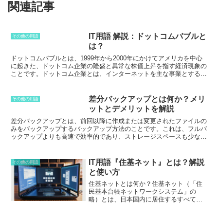
関連記事
IT用語 解説：ドットコムバブルと
その他の用語
は？
ドットコムバブルとは
、1999年から2000年にかけてアメリカを中心
に起きた、ドットコム企業の隆盛と異常な株価上昇を指す経済現象の
ことです。ドットコム企業とは、インターネットを主な事業とする企
業のことで、当時はインターネットの普及に伴い、多くのドットコム
企業が設立されました。これらの企業は、インターネットの持つ可能
性に投資家が注目し、株価が急上昇しました。しかし、その多くは、
差分バックアップとは何か？メリ
その他の用語
ビジネスモデルが未確立であったり、収益性が低かったりして、バブ
ットとデメリットを解説
ル崩壊とともに倒産してしまいました。このバブル崩壊は、世界経済
に大きな影響を与え、多くの投資家が損失を被ることとなりました。
差分バックアップとは、前回以降に作成または変更されたファイルの
みをバックアップするバックアップ方法
のことです。これは、フルバ
ックアップよりも高速で効率的であり、ストレージスペースも少なく
て済みます。差分バックアップは、バックアップのスケジュールが頻
繁に設定されている場合や、データが頻繁に変更される場合に適して
います。差分バックアップを行うには、まずフルバックアップを作成
IT用語『住基ネット』とは？解説
その他の用語
する必要があります。フルバックアップは、すべてのファイルとフォ
と使い方
ルダーのコピーです。フルバックアップを作成したら、その後は差分
バックアップを作成することができます。差分バックアップは、前回
住基ネットとは何か？
住基ネット（「住
以降に変更されたファイルとフォルダーのみをコピーします。差分バ
民基本台帳ネットワークシステム」の
ックアップのメリットは次のとおりです。* フルバックアップよりも
略）とは、日本国内に居住するすべての
高速で効率的です。* フルバックアップよりもストレージスペースが
人々の住民基本台帳情報を、全国の市町
少なくて済みます。* データが頻繁に変更される場合でも、バックア
村がコンピュータネットワークで相互に