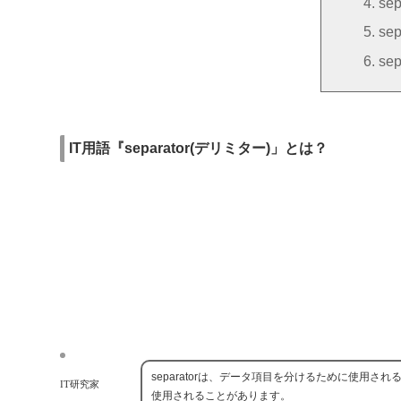
se
se
se
IT用語『separator(デリミター)」とは？
separatorは、データ項目を分けるために使用さ
IT研究家
使用されることがあります。