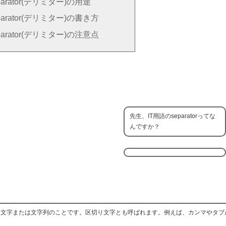
parator(デリミター)の用途
parator(デリミター)の書き方
parator(デリミター)の注意点
先生、IT用語のseparatorってな
んですか？
れる文字または文字列のことです。区切り文字とも呼ばれます。例えば、カンマやタブがse