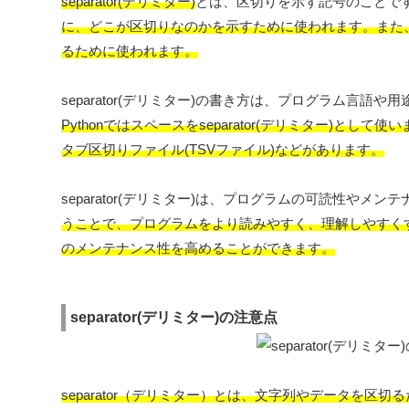
separator(デリミター)
とは、区切りを示す記号のことで
に、どこが区切りなのかを示すために使われます。また
るために使われます。
separator(デリミター)の書き方は、プログラム言語
Pythonではスペースをseparator(デリミター)として使
タブ区切りファイル(TSVファイル)などがあります。
separator(デリミター)は、プログラムの可読性や
うことで、プログラムをより読みやすく、理解しやすくする
のメンテナンス性を高めることができます。
separator(デリミター)の注意点
separator（デリミター）とは、文字列やデータを区