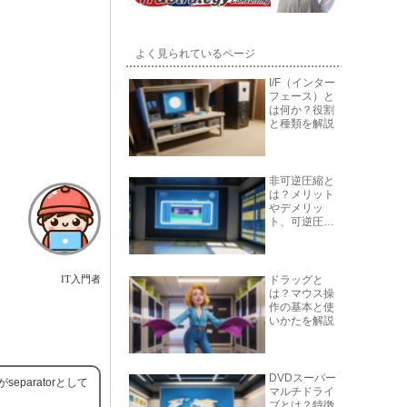
よく見られているページ
I/F（インター
フェース）と
は何か？役割
と種類を解説
非可逆圧縮と
は？メリット
やデメリッ
ト、可逆圧縮
との違いを解
説
ドラッグと
IT入門者
は？マウス操
作の基本と使
いかたを解説
DVDスーパー
paratorとして
マルチドライ
ブとは？特徴