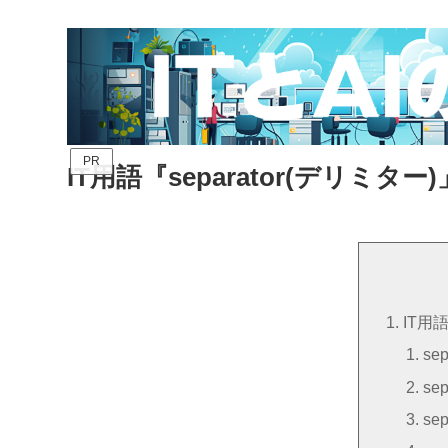
PR
IT用語『separator(デリミター
IT用
se
se
se