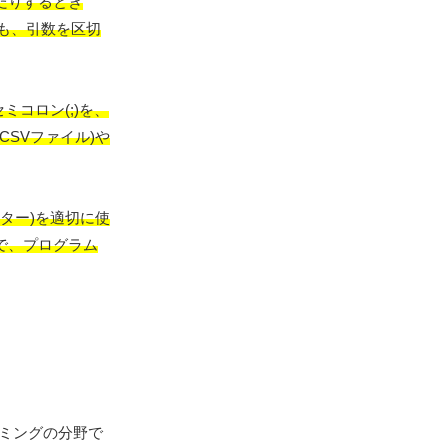
だりするとき
も、引数を区切
ミコロン(;)を、
SVファイル)や
デリミター)を適切に使
とで、プログラム
ミングの分野で