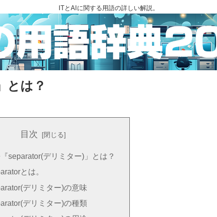
ITとAIに関する用語の詳しい解説。
)」とは？
目次
語『separator(デリミター)」とは？
paratorとは。
parator(デリミター)の意味
parator(デリミター)の種類