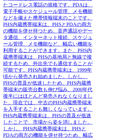
たコードレス電話の規格です。PDAは、
電子手帳やスケジュール管理、メモ機能
などを備えた携帯情報端末のことです。
PHS内蔵携帯端末は、PHSとPDAの両方
の機能を併せ持つため、音声通話やデー
タ通信、インターネット接続、スケジュ
ール管理、メモ機能など、幅広い機能を
利用することができます。また、PHS内
蔵携帯端末は、PHSの基地局と無線で接
続するため、外出先でも通信することが
可能です。PHS内蔵携帯端末は、1999年
頃から発売され始めました。しかし、
PHSの普及が低迷したため、PHS内蔵携
帯端末の販売台数も伸び悩み、2000年代
後半にはほとんど発売されなくなりまし
た。現在では、中古のPHS内蔵携帯端末
を入手することも難しくなっています。
PHS内蔵携帯端末は、PHSの普及が低迷
したことで、市場から姿を消しました。
しかし、PHS内蔵携帯端末は、PHSと
PDAの両方の機能を併せ持つため、幅広