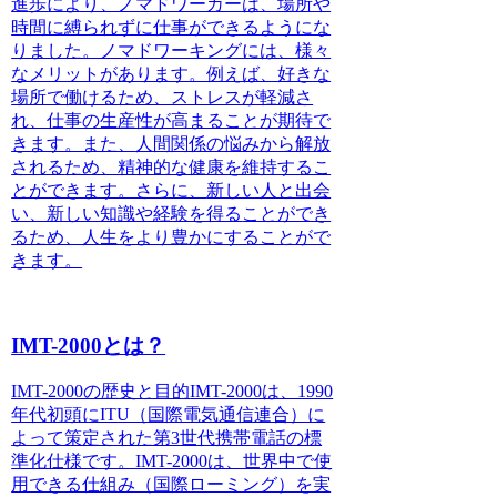
進歩により、ノマドワーカーは、場所や
時間に縛られずに仕事ができるようにな
りました。ノマドワーキングには、様々
なメリットがあります。例えば、
好きな
場所で働ける
ため、ストレスが軽減さ
れ、仕事の生産性が高まることが期待で
きます。また、
人間関係の悩みから解放
される
ため、精神的な健康を維持するこ
とができます。さらに、
新しい人と出会
い、新しい知識や経験を得る
ことができ
るため、人生をより豊かにすることがで
きます。
IMT-2000とは？
IMT-2000の歴史と目的
IMT-2000は、1990
年代初頭にITU（国際電気通信連合）に
よって策定された第3世代携帯電話の標
準化仕様です。IMT-2000は、世界中で使
用できる仕組み（国際ローミング）を実