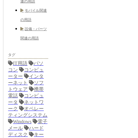
連の用語
モバイル関連
の用語
設備・パーツ
関連の用語
タグ
IT用語
パソ
コン
コンピュ
ーター
インタ
ーネット
ソフ
トウェア
携帯
電話
コンピュ
ータ
ネットワ
ーク
オペレー
ティングシステム
Windows
電子
メール
ハード
ディスク
キー