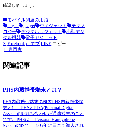
確認しましょう。
モバイル関連の用語
「g」
gadget
ウィジェット
テクノ
ロジー
デジタルガジェット
小型デジ
タル機器
電子ガジェット
X
Facebook
はてブ
LINE
コピー
IT専門家
関連記事
PHS内蔵携帯端末とは？
PHS内蔵携帯端末の概要
PHS内蔵携帯端
末とは、PHSとPDA(Personal Digital
Assistant)を組み合わせた通信端末のこと
です。PHSは、 Personal Handyphone
Systemの略で、1995年に日本で導入され