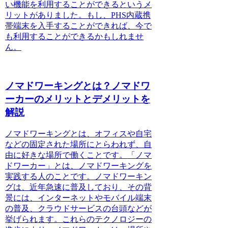
い機能を利用することができるというメ
リットがありました。もし、PHS内蔵携
帯端末を入手することができれば、今で
も利用することができるかもしれませ
ん。
ノマドワーキングとは？ノマドワ
ーカーのメリットとデメリットを
解説
ノマドワーキング
とは、オフィスや自宅
などの固定された場所にとらわれず、自
由に好きな場所で働くことです。
「ノマ
ドワーカー」
とは、ノマドワーキングを
実践する人のことです。ノマドワーキン
グは、近年急速に普及しており、その背
景には、インターネットやモバイル端末
の普及、クラウドサービスの台頭などが
挙げられます。これらのテクノロジーの