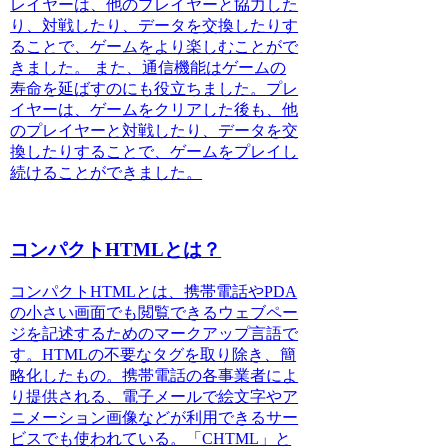
レイヤーは、他のプレイヤーと協力した
り、対戦したり、データを交換したりす
ることで、ゲームをより楽しむことがで
きました。
また、通信機能はゲームの
寿命を延ばすのにも役立ちました。
プレ
イヤーは、ゲームをクリアした後も、他
のプレイヤーと対戦したり、データを交
換したりすることで、ゲームをプレイし
続けることができました。
コンパクトHTMLとは？
コンパクトHTMLとは、
携帯電話やPDA
の小さい画面でも閲覧できるウェブペー
ジを記述するためのマークアップ言語
で
す。HTMLの不要なタグを取り除き、簡
略化したもの。携帯電話の各事業者によ
り提供される、電子メールで絵文字やア
ニメーション画像などが利用できるサー
ビスでも使われている。「CHTML」と