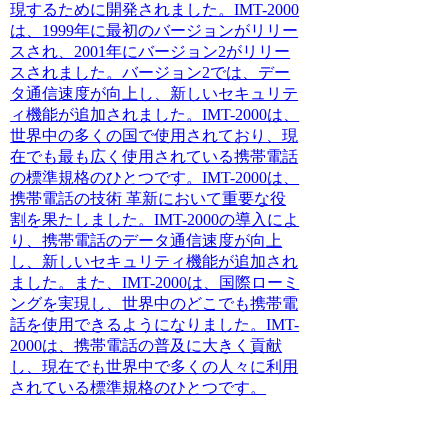
現するために開発されました。IMT-2000
は、1999年に最初のバージョンがリリー
スされ、2001年にバージョン2がリリー
スされました。バージョン2では、デー
タ通信速度が向上し、新しいセキュリテ
ィ機能が追加されました。IMT-2000は、
世界中の多くの国で使用されており、現
在でも最も広く使用されている携帯電話
の標準規格のひとつです。IMT-2000は、
携帯電話の技術 革新において重要な役
割を果たしました。IMT-2000の導入によ
り、携帯電話のデータ通信速度が向上
し、新しいセキュリティ機能が追加され
ました。また、IMT-2000は、国際ローミ
ングを実現し、世界中のどこでも携帯電
話を使用できるようになりました。IMT-
2000は、携帯電話の普及に大きく貢献
し、現在でも世界中で多くの人々に利用
されている標準規格のひとつです。