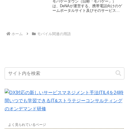
モバゲータウン（旧称「モバゲー」）
帯フルブラウザーは、携帯電話のOSに標
は、DeNAが運営する、携帯電話向けのゲ
準搭載されているブラウザーとは異な
ームポータルサイト及びそのサービスで
り、別途インストールする必要がありま
ある。当初はPCゲームの移植が中心であ
す。
ったが、現在はオリジナルゲームも多数
提供されている。
モバゲータウンの特徴
として、ソーシャルゲームでのユーザー
間交流の活発さや、リアルタイム対人型
ホーム
モバイル関連の用語
のゲームが多いことなどが挙げられる。
また、モバゲータウンには、さまざまな
ジャンルのゲームが揃っており、ユーザ
ーは自分の好みに合ったゲームを見つけ
ることができる。
モバゲータウンの歴史
は意外と古く、2003年12月に提供が開始
された。当初は、PCゲームの移植が中心
であったが、2006年頃からはオリジナル
ゲームの開発にも力を入れるようになっ
た。2012年には、ソーシャルゲーム向け
プラットフォーム「モバゲーアバター」
がリリースされ、ユーザー間の交流がよ
り活発になった。2015年には、モバゲー
の名称を「モバゲータウン」に変更し、
スマートフォン向けゲームの提供にも力
を入れるようになった。
よく見られているページ