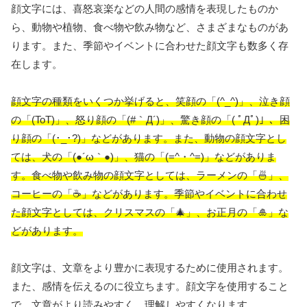
顔文字には、喜怒哀楽などの人間の感情を表現したものか
ら、動物や植物、食べ物や飲み物など、さまざまなものがあ
ります。また、季節やイベントに合わせた顔文字も数多く存
在します。
顔文字の種類をいくつか挙げると、笑顔の「(^_^)」、泣き顔
の「(ToT)」、怒り顔の「(#｀Д´)」、驚き顔の「( ﾟДﾟ)」、困
り顔の「(･_･?)」などがあります。また、動物の顔文字とし
ては、犬の「(●´ω｀●)」、猫の「(=^・^=)」などがありま
す。食べ物や飲み物の顔文字としては、ラーメンの「🍜」、
コーヒーの「☕」などがあります。季節やイベントに合わせ
た顔文字としては、クリスマスの「🎄」、お正月の「🎍」な
どがあります。
顔文字は、文章をより豊かに表現するために使用されます。
また、感情を伝えるのに役立ちます。顔文字を使用すること
で、文章がより読みやすく、理解しやすくなります。