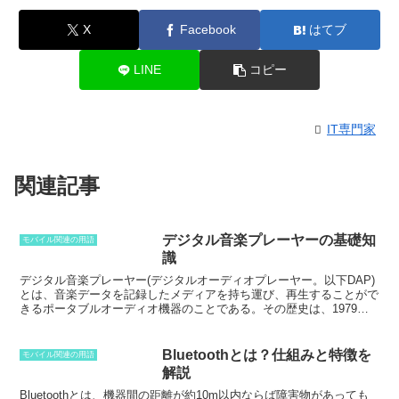
X
Facebook
はてブ
LINE
コピー
IT専門家
関連記事
デジタル音楽プレーヤーの基礎知
モバイル関連の用語
識
デジタル音楽プレーヤー(デジタルオーディオプレーヤー。以下DAP)
とは、音楽データを記録したメディアを持ち運び、再生することがで
きるポータブルオーディオ機器のことである。その歴史は、1979年
にソニーから発売されたウォークマンに始まる。ウォークマンは、カ
セットテープに記録された音楽を再生することができた。その後、
MD（ミニディスク）やCD（コンパクトディスク）などのメディアが
Bluetoothとは？仕組みと特徴を
モバイル関連の用語
開発され、DAPもそれに対応する機種が発売された。2000年代に入
解説
ると、
フラッシュメモリ
や
ハードディスクドライブ
などの記憶装置の
発達により、DAPの容量は飛躍的に向上した。これに伴い、DAPで
Bluetoothとは、機器間の距離が約10m以内ならば障害物があっても