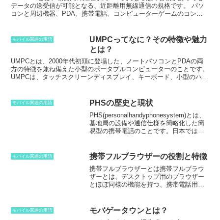
再生できる音楽データの量も増大し、DAPはより多機能になった。
データの送受信が可能となる、近距離用無線通信の規格です。
パソ
また、インターネットの普及により、音楽データをオンラインで配信
コンと周辺機器、PDA、携帯電話、コンピューターゲームのコント
するサービスが開始された。これにより、DAPで音楽を聴くことが
ローラーなどに使われています。Bluetoothは、1994年にエリクソン
より便利になった。
社が開発したもので、当初はコードレスヘッドセットの規格として使
用されていました。その後、他のメーカーもBluetoothを採用し、現
UMPCってなに？その特徴や魅力
モバイル関連の用語
在では広く普及しています。Bluetoothは、2.4GHz帯の電波を使用し
とは？
ており、最大10Mbpsのデータ転送速度を実現しています。また、
Bluetoothは、ペアリングという仕組みを採用しており、機器同士を
UMPCとは、2000年代初頭に登場した、ノートパソコンとPDAの両
ペアリングすることで、安全にデータを送受信することができます。
方の特徴を兼ね備えた小型のポータブルコンピューターのことです。
Bluetoothは、コードレスでデータを送受信できるため、非常に便利
UMPCは、タッチスクリーンディスプレイ、キーボード、小型のハー
ですが、機器同士の距離が離れると、データの送受信ができなくなる
ドドライブ、そしてワイヤレス接続機能などを備えていました。
という欠点もあります。
UMPCは、携帯性と利便性を重視するユーザーに人気でしたが、性能
やバッテリー駆動時間が不足しているという課題もありました。その
PHSの歴史と現状
モバイル関連の用語
ため、UMPCは市場で成功することはできず、やがて姿を消しまし
PHS(personalhandyphonesystem)とは、
た。しかし、UMPCの技術は、今日のスマートフォンの開発に活かさ
基地局の設備や通信仕様を簡略化した簡
れています。
易型の携帯電話のことです。日本では法
令上、携帯電話とは区別されます。
平成7
年（1995）に通話サービスを開始し、携
帯電話に比べ本体価格・通話料ともに安
携帯フルブラウザーの役割と特徴
モバイル関連の用語
価なため都市部を中心に普及しました
携帯フルブラウザーとは携帯フルブラウ
が、携帯電話の低価格化が進み、平成9年
ザーとは、
デスクトップ用のブラウザー
（1997）をピークに加入者数が減少しま
とほぼ同様の機能を持つ、携帯電話用ブ
した。以降は高速データ通信を主とする
ラウザーのこと
をいいます。HTMLや
サービスが提供されています。
JavaScriptなどのウェブ技術に対応して
おり、パソコンのブラウザと同様にウェ
モバゲータウンとは？
モバイル関連の用語
ブサイトを閲覧することができます。携