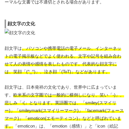
ーマルな文書では不適切とされる場合があります。
顔文字の文化
顔文字は
、パソコンや携帯電話の電子メール、インターネッ
トの電子掲示板などでよく使われる、文字や記号を組み合わ
せて人の表情や感情を表したものです。代表的な顔文字に
は、笑顔「(^_^)」、泣き顔「(ToT)」などがあります。
顔文字は、日本発祥の文化であり、世界中に広まっていま
す。
欧米系の文字圏では一般的に横倒しになり、笑い「-)」、
悲しみ「-(」となります。英語圏では、「smiley(スマイリ
ー)」「smileymark(スマイリーマーク)」「facemark(フェース
マーク)」「emoticon(エモーティコン)」などと呼ばれていま
す。
「emoticon」は、「emotion（感情）」と「icon（絵記