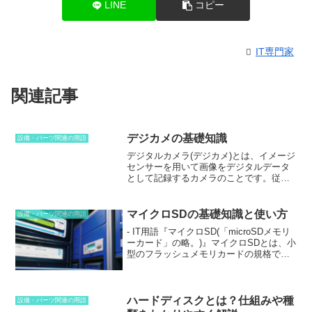
LINE
コピー
IT専門家
関連記事
デジカメの基礎知識
設備・パーツ関連の用語
デジタルカメラ(デジカメ)
とは、イメージ
センサーを用いて画像をデジタルデータ
として記録するカメラのことです。従来
のフィルムカメラとは異なり、画像をフ
ィルムに記録するのではなく、メモリカ
ードなどの記録媒体に保存します。その
マイクロSDの基礎知識と使い方
設備・パーツ関連の用語
ため、撮影した画像はすぐに確認するこ
- IT用語『マイクロSD(「microSDメモリ
とができ、編集や加工も容易です。ま
ーカード」の略。)』マイクロSDとは、
小
た、デジタルカメラには自動フォーカス
型のフラッシュメモリカードの規格であ
や手ブレ補正などの機能が搭載されてい
り、SDメモリーカードの派生規格のひと
るものも多く、誰でも簡単にきれいな写
つ
です。携帯電話やデジタルカメラ、ゲ
真を撮ることができます。デジタルカメ
ーム機などの小型電子機器に多く採用さ
ラは、1980年代後半に開発されて以来、
れています。マイクロSDカードは、SD
ハードディスクとは？仕組みや種
急速に普及しました。携帯電話やスマー
設備・パーツ関連の用語
カードよりもさらに小型で、厚さはわず
トフォンにもカメラ機能が搭載されるよ