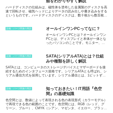
類をわかりやすく解説
か1.4mmです。また、マイクロSDカード
うになりましたが、デジタルカメラは依
ハードディスクの仕組み
は、磁性体を塗布した金属製のディスクを高
は、SDカードよりも高速で、読み取り速
然として高い人気を誇っています。その
速で回転させ、磁気ヘッドによりデータの読み出しや書き込みをする
度は最大95MB/s、書き込み速度は最大
理由は、デジタルカメラの方が、画質や
というものです。ハードディスクのディスクは、数十枚から数百枚の
90MB/sです。マイクロSDカードは、SD
機能が優れていることが多く、本格的な
円盤状のものが重なっており、その間に磁気ヘッドが挟まっていま
カードと同様に、FAT32、exFAT、NTFS
写真撮影を楽しむことができるからで
す。磁気ヘッドは、電流を流すと磁界が発生するコイルでできてお
などのファイルシステムに対応していま
す。
り、この磁界によってディスク上の磁性体にデータを書き込みます。
す。
オールインワンPCってなに？
設備・パーツ関連の用語
データの読み出しは、磁気ヘッドがディスク上の磁性体を感知するこ
オールインワンPCとは？
オールインワン
とで行われます。ハードディスクの回転速度は、一般的に毎分5400
PCとは、ディスプレイと本体が一体とな
回転から15000回転程度であり、回転速度が速いほどデータの読み書
ったパソコンのことです。モニター、
き速度が速くなります。ハードディスクの容量は、ディスクの枚数や
CPU、メモリ、ストレージ、グラフィッ
磁気ヘッドの性能によって決まります。ハードディスクの容量は、一
クカードなどのコンピュータの主要コン
般的に数百ギガバイトから数テラバイトの範囲です。
ポーネントがすべてディスプレイ内に統
SATA(シリアルATA)とは？仕組
設備・パーツ関連の用語
合されているため、別途本体を用意する
みや種類を詳しく解説
必要がありません。デスクトップPCより
も設置スペースが小さく、またケーブル
SATAとは、コンピュータのストレージデバイスとマザーボードを接
類も少なくなるため、すっきりとした見
続するためのインタフェース規格です。
シリアルATAとも呼ばれ、シ
た目を保つことができます。オールイン
リアル通信方式を採用しています。シリアル通信とは、1ビットずつ
ワンPCは、一般的にノートパソコンより
データを転送する方式であり、従来のパラレルATA（パラレル通信）
も大画面で高解像度のディスプレイを搭
よりも高速で、より多くのデータを転送することができます。SATA
載しており、動画やゲームなどのコンテ
は、ハードディスクドライブ（HDD）、ソリッドステートドライブ
知っておきたい！IT用語『色空
設備・パーツ関連の用語
ンツをより快適に楽しむことができま
（SSD）、光学ドライブなどのストレージデバイスを接続するため
間』の基礎知識
す。また、ノートパソコンよりも性能が
に使用されます。SATAは、2000年にシリアルATAワーキンググルー
高いモデルが多いため、本格的な動画編
プによって策定されました。その後、2003年にシリアルATA
色空間とは、数値によって表現される色の表現形式（カラーモデル）
集やゲームプレイにも適しています。た
Revision 1.0が、2004年にシリアルATA Revision 2.0が、2009年にシ
で再現できる色の範囲
のことです。色空間には、RGB（レッド、グ
だし、オールインワンPCはノートパソコ
リアルATA Revision 3.0が策定されました。現在の最新バージョン
リーン、ブルー）、CMYK（シアン、マゼンタ、イエロー、ブラッ
ンよりもサイズが大きく、持ち運びには
は、2011年に策定されたシリアルATA Revision 3.2です。SATAの転
ク）、YCbCr（輝度、色差、色差）など、さまざまな種類がありま