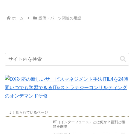
不向きです。また、デスクトップPCと比
送速度は、シリアルATA Revision 1.0では150MB/s、シリアルATA
す。RGBは、ディスプレイやテレビなどの電子機器で使用される最
較すると、後からパーツの交換やアップ
Revision 2.0では300MB/s、シリアルATA Revision 3.0では
も一般的な色空間です。CMYKは、印刷に使用される色空間です。
グレードが難しいというデメリットもあ
600MB/s、シリアルATA Revision 3.2では1200MB/sです。SATAは、
YCbCrは、デジタルビデオで使用される色空間です。色空間は、異な
ります。
従来のパラレルATAよりも高速で、より多くのデータを転送すること
るデバイス間で色を正確に再現するために使用されます。例えば、デ
ホーム
設備・パーツ関連の用語
ができます。そのため、SATAは、パソコンやサーバーなどのストレ
ィスプレイで見た色を印刷物で再現するには、ディスプレイの色空間
ージデバイスを接続するために広く使用されています。
と印刷物の色空間を一致させる必要があります。
よく見られているページ
I/F（インターフェース）とは何か？役割と種
類を解説