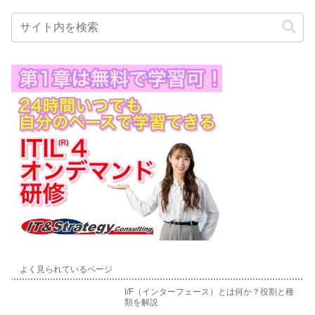
ドライブなどの大型の周辺機器を接続す
されました。
これらのゲームはロクヨン
るために使用されます。PCカードスロッ
の性能を最大限に引き出したものであ
トは、パソコンの周辺機器を拡張するた
り、当時のゲームファンを熱狂させまし
めの便利な機能です。PCカードスロット
た。
ロクヨンは、その後もニンテンドー
を装備していないパソコンでも、USB端
ゲームキューブ、Wii、Wii Uに受け継が
子に接続するアダプターを用いることで
れ、任天堂の家庭用ゲーム機の代名詞と
PCカードを利用することができます。
して親しまれています。
よく見られているページ
I/F（インターフェース）とは何か？役割と種
類を解説