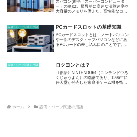
は、ウイルスやワームなどの悪意のあるプログラムがコンピュータに
スパコン(俗語「スーパーコンピュータ
侵入することで起こります。電源不足は、コンピュータに必要な電力
ー」の略)
は、驚異的に高速な演算速度や
が供給されていない場合に起こります。暴走が発生すると、コンピュ
大容量のメモリを備えた、高性能なコン
ータは正常に動作しなくなり、データが破損したり、プログラムがク
ピューターのことです。通常、企業や研
ラッシュしたりすることがあります。また、コンピュータが再起動し
究機関、政府機関で使用されています。
たり、シャットダウンしたりすることもあります。暴走が発生した場
スパコンは、気象予測、原子力シミュレ
PCカードスロットの基礎知識
設備・パーツ関連の用語
合は、コンピュータの電源を切り、しばらくしてから再起動してみて
ーション、遺伝子分析、暗号解読など、
PCカードスロット
とは、ノートパソコン
ください。それでも暴走が発生する場合は、コンピュータの専門家に
膨大な計算処理を必要とする複雑なタス
や一部のデスクトップパソコンなどにあ
相談してください。
クを実行するために設計されています。
るPCカードの差し込み口のことです。
スパコンの演算速度は、毎秒ペタフロッ
PCカードとは、メモリーカードやモデ
プス以上（10の15乗回/秒）にもおよび、
ム、ネットワークカードなど、さまざま
通常のコンピューターとは桁違いの処理
な周辺機器を接続するための拡張カード
能力を有しています。スパコンは、科学
です。
PCカードスロットを装備していな
ロクヨンとは？
研究や技術開発、産業分野など、さまざ
設備・パーツ関連の用語
いパソコンでPCカードを利用するには、
まな分野で重要な役割を果たしていま
《俗語》NINTENDO64（ニンテンドウろ
USB端子に接続するアダプターを用いる
す。
くじゅうよん）の略語であり、1996年に
必要があります。
PCカードスロットは、
任天堂が発売した家庭用ゲーム機を指し
一般的にノートパソコンの側面に搭載さ
ます。
その名の通り、64ビットのCPUを
れています。また、一部のデスクトップ
搭載しており、リアルな3DCGの表現が可
パソコンにも搭載されています。PCカー
能な当時の最新鋭のゲーム機でした。
コ
ドスロットには、Type I、Type II、Type
ントローラーには十字キーやアナログス
IIIの3種類があります。Type Iは最も薄型
ティック、Zトリガーなど、後のゲーム機
ホーム
設備・パーツ関連の用語
で、メモリーカードなどの小型の周辺機
に受け継がれる要素が盛り込まれてお
器を接続するために使用されます。Type
り、ゲームの操作性も大きく向上しまし
IIは、Type Iよりも厚みがあり、モデムや
た。また、ロクヨンはゲームソフトの充
ネットワークカードなどの中型の周辺機
実度でも知られており、スーパーマリオ
器を接続するために使用されます。Type
64、ゼルダの伝説 時のオカリナ、マリオ
IIIは、最も厚みがあり、ハードディスク
カート64などの名作ソフトが数多く発売