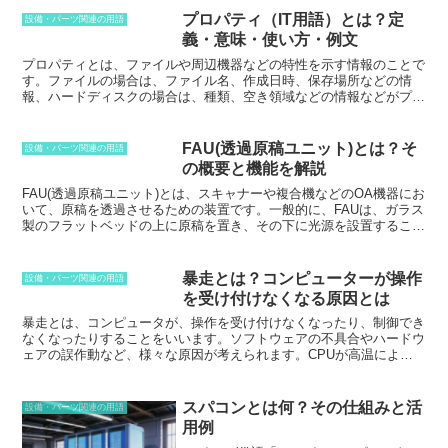
プロパティ（IT用語）とは？定
設備・パーツ関連の用語
義・意味・使い方・例文
プロパティとは、ファイルや周辺機器などの特性を示す情報のこと
で
す。ファイルの場合は、ファイル名、作成日時、保存場所などの情
報、ハードディスクの場合は、種類、空き領域などの情報などがプロ
パティとして扱われます。コンピューターの分野では、「プロパテ
ィ」と書くことが多いです。プロパティは、そのファイルや周辺機器
の動作や使用状況を把握するために重要な情報となります。例えば、
FAU(透過原稿ユニット)とは？そ
設備・パーツ関連の用語
ファイルのプロパティを調べれば、そのファイルがいつ作成された
の概要と機能を解説
か、誰によって作成されたか、どのような内容が記述されているかな
どの情報を知ることができます。また、ハードディスクのプロパティ
FAU(透過原稿ユニット)
とは、スキャナーや複合機などのOA機器にお
を調べれば、そのハードディスクの容量や空き領域、フォーマットの
いて、原稿を透過させるための装置です。一般的に、
FAU
は、ガラス
種類などの情報を知ることができます。プロパティは、コンピュータ
製のフラットベッドの上に原稿を置き、その下に光源を設置すること
ーの様々な場所で確認することができます。例えば、Windowsのエク
で、原稿を透過させます。透過した光は、センサーで読み取られ、デ
スプローラーでは、ファイルやフォルダのプロパティを「プロパテ
ジタルデータに変換されて保存されます。
FAU
は、主に、紙の書類を
ィ」というメニューから確認することができます。また、ハードディ
スキャンする際に使用されます。また、
FAU
は、フィルムや写真など
暴走とは？コンピューターが操作
設備・パーツ関連の用語
スクのプロパティは、「マイコンピュータ」でハードディスクを右ク
の透明な原稿をスキャンする際にも使用されます。近年では、
FAU
が
を受け付けなくなる原因とは
リックして「プロパティ」というメニューを選択することで確認する
搭載されたスキャナーや複合機が増加しており、家庭やオフィスで使
ことができます。プロパティは、コンピューターを操作する上で欠か
用される機会が多くなっています。
FAU
は、原稿を透過させること
暴走とは、コンピュータが、操作を受け付けなくなったり、制御でき
せない情報です。プロパティを正しく理解することで、ファイルや周
で、高品質なスキャンデータを得ることができます。
なくなったりすること
をいいます。ソフトウェアの不具合やハードウ
辺機器をより効率的かつ安全に使用することができます。
ェアの誤作動など、様々な原因が考えられます。CPUが高温により
誤作動を起こすことを特に「熱暴走」といいます。暴走の原因には、
ソフトウェアの不具合、ハードウェアの故障、マルウェアの感染、電
源不足などがあります。ソフトウェアの不具合は、プログラムのコー
スパコンとは何？その仕組みと活
設備・パーツ関連の用語
ディングミスや、バグなどが原因で起こります。ハードウェアの故障
用例
は、部品の劣化や、破損などが原因で起こります。マルウェアの感染